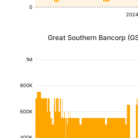
0
202
Great Southern Bancorp (GS
1M
800K
600K
400K