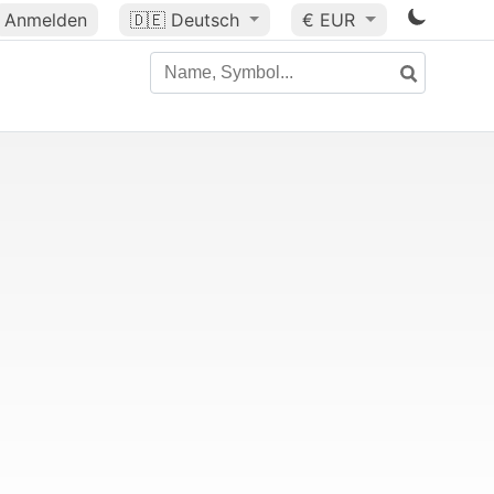
Anmelden
🇩🇪
Deutsch
€ EUR