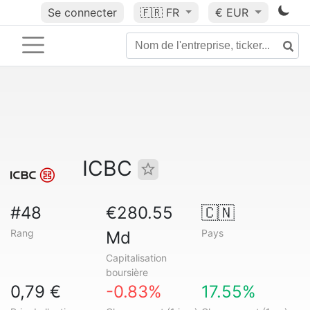
Se connecter
🇫🇷
FR
€ EUR
ICBC
#48
€280.55
🇨🇳
Rang
Pays
Md
Capitalisation
boursière
0,79 €
-0.83%
17.55%