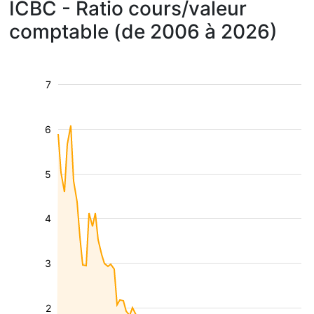
ICBC - Ratio cours/valeur
comptable (de 2006 à 2026)
7
6
5
4
3
2