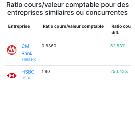
Ratio cours/valeur comptable pour des
entreprises similaires ou concurrentes
Entreprise
Ratio cours/valeur comptable
Ratio cour
diff.
CM
0.8360
62.83%
Bank
3968.HK
HSBC
1.80
250.43%
HSBC