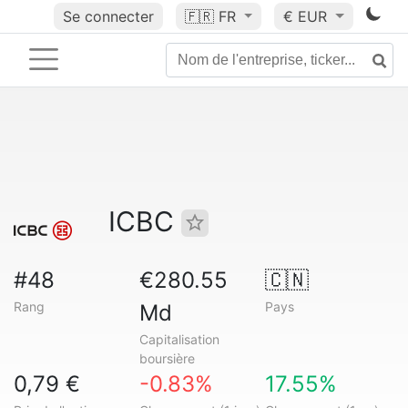
Se connecter
🇫🇷
FR
€ EUR
ICBC
#48
€280.55
🇨🇳
Rang
Pays
Md
Capitalisation
boursière
0,79 €
-0.83%
17.55%