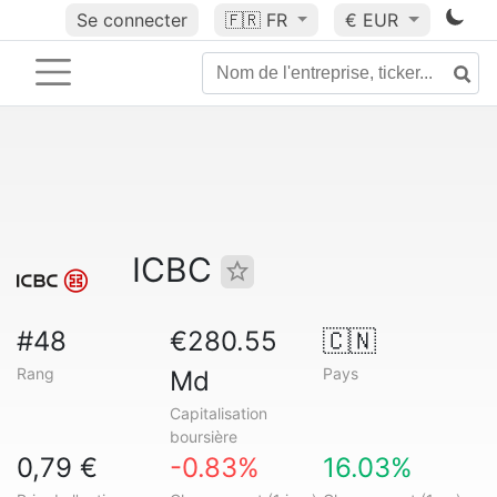
Se connecter
🇫🇷
FR
€ EUR
ICBC
#48
€280.55
🇨🇳
Rang
Pays
Md
Capitalisation
boursière
0,79 €
-0.83%
16.03%