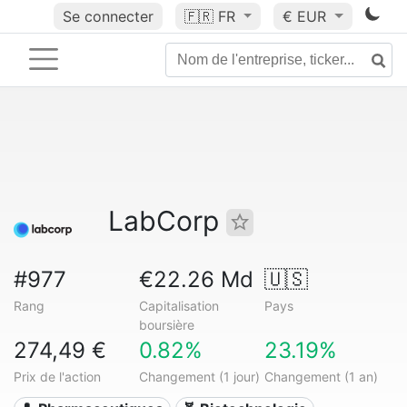
Se connecter
🇫🇷
FR
€ EUR
LabCorp
#977
€22.26 Md
🇺🇸
Rang
Capitalisation
Pays
boursière
274,49 €
0.82%
23.19%
Prix de l'action
Changement (1 jour)
Changement (1 an)