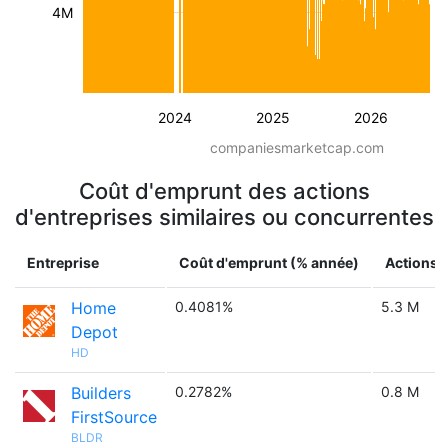
4M
2024
2025
2026
companiesmarketcap.com
Coût d'emprunt des actions
d'entreprises similaires ou concurrentes
Entreprise
Coût d'emprunt (% année)
Actions 
Home
0.4081%
5.3 M
Depot
HD
Builders
0.2782%
0.8 M
FirstSource
BLDR