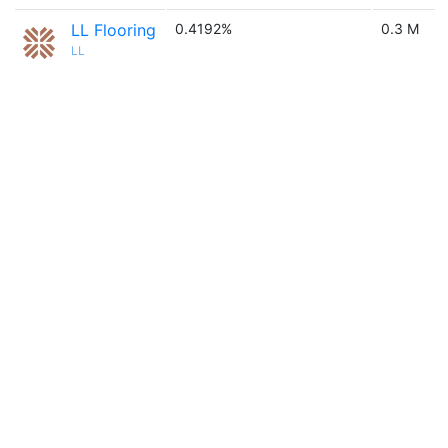
LL Flooring
0.4192%
0.3 M
LL