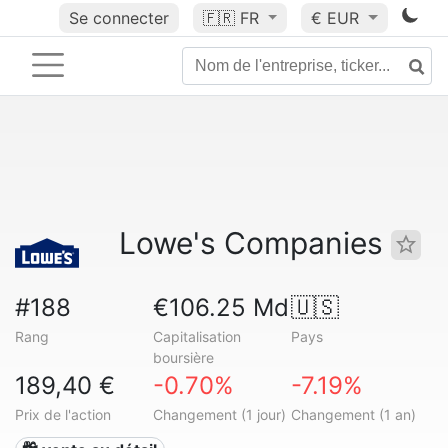
Se connecter
🇫🇷
FR
€ EUR
Lowe's Companies
#188
€106.25 Md
🇺🇸
Rang
Capitalisation
Pays
boursière
189,40 €
-0.70%
-7.19%
Prix de l'action
Changement (1 jour)
Changement (1 an)