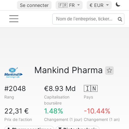
Se connecter
🇫🇷
FR
€ EUR
Mankind Pharma
#2048
€8.93 Md
🇮🇳
Rang
Capitalisation
Pays
boursière
22,31 €
1.48%
-10.44%
Prix de l'action
Changement (1 jour)
Changement (1 an)