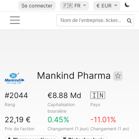
Se connecter
🇫🇷
FR
€ EUR
Mankind Pharma
#2044
€8.88 Md
🇮🇳
Rang
Capitalisation
Pays
boursière
22,19 €
0.45%
-11.01%
Prix de l'action
Changement (1 jour)
Changement (1 an)