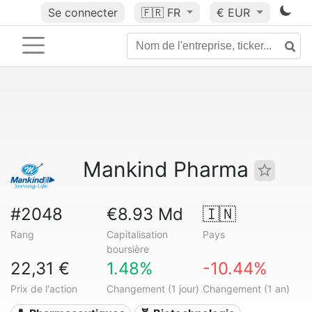
Se connecter
🇫🇷
FR
€ EUR
Mankind Pharma
#2048
€8.93 Md
🇮🇳
Rang
Capitalisation
Pays
boursière
22,31 €
1.48%
-10.44%
Prix de l'action
Changement (1 jour)
Changement (1 an)