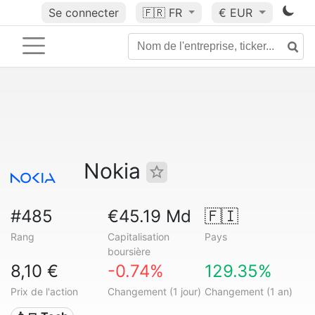
Se connecter
🇫🇷
FR
€ EUR
Nokia
#485
€45.19 Md
🇫🇮
Rang
Capitalisation
Pays
boursière
8,10 €
-0.74%
129.35%
Prix de l'action
Changement (1 jour)
Changement (1 an)