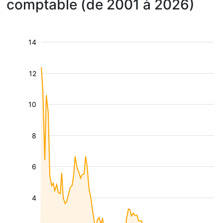
comptable (de 2001 à 2026)
14
12
10
8
6
4