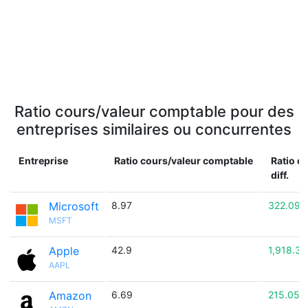
Ratio cours/valeur comptable pour des
entreprises similaires ou concurrentes
Entreprise
Ratio cours/valeur comptable
Ratio c
diff.
Microsoft
8.97
322.09%
MSFT
Apple
42.9
1,918.3
AAPL
Amazon
6.69
215.05%