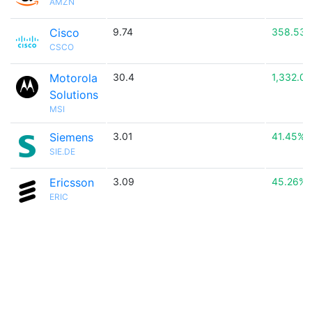
AMZN
Cisco
9.74
358.53
CSCO
Motorola
30.4
1,332.0
Solutions
MSI
Siemens
3.01
41.45%
SIE.DE
Ericsson
3.09
45.26%
ERIC