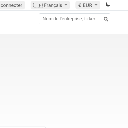
 connecter
🇫🇷
Français
€ EUR