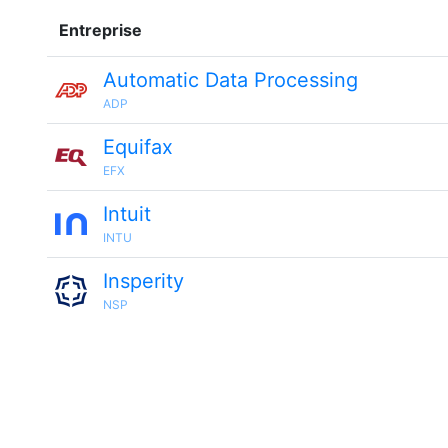
Entreprise
Automatic Data Processing
ADP
Equifax
EFX
Intuit
INTU
Insperity
NSP