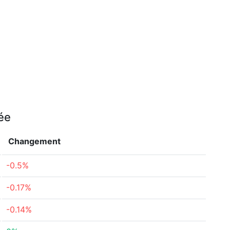
née
Changement
-0.5%
-0.17%
-0.14%