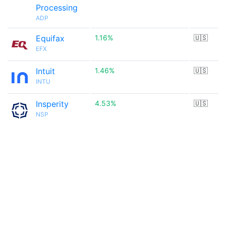
Processing
ADP
Equifax
1.16%
🇺🇸
EFX
Intuit
1.46%
🇺🇸
INTU
Insperity
4.53%
🇺🇸
NSP