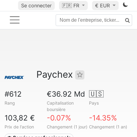
Se connecter
🇫🇷
FR
€ EUR
Paychex
#612
€36.92 Md
🇺🇸
Rang
Capitalisation
Pays
boursière
103,82 €
-0.07%
-14.35%
Prix de l'action
Changement (1 jour)
Changement (1 an)