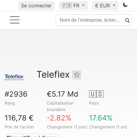
Se connecter
🇫🇷
FR
€ EUR
Teleflex
#2936
€5.17 Md
🇺🇸
Rang
Capitalisation
Pays
boursière
116,78 €
-2.82%
17.64%
Prix de l'action
Changement (1 jour)
Changement (1 an)