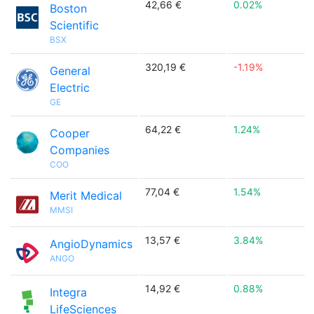
42,66 €
0.02%
Boston
Scientific
BSX
320,19 €
-1.19%
General
Electric
GE
64,22 €
1.24%
Cooper
Companies
COO
77,04 €
1.54%
Merit Medical
MMSI
13,57 €
3.84%
AngioDynamics
ANGO
14,92 €
0.88%
Integra
LifeSciences