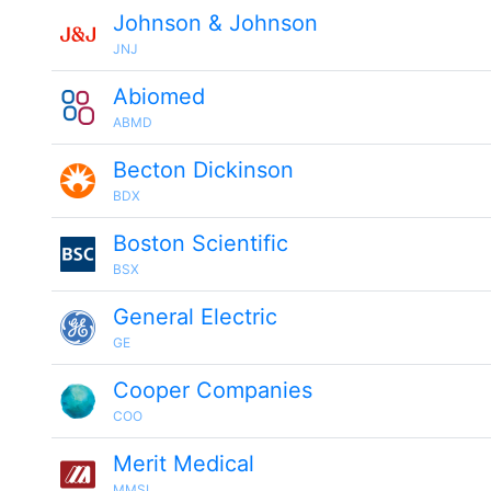
Johnson & Johnson
JNJ
Abiomed
ABMD
Becton Dickinson
BDX
Boston Scientific
BSX
General Electric
GE
Cooper Companies
COO
Merit Medical
MMSI