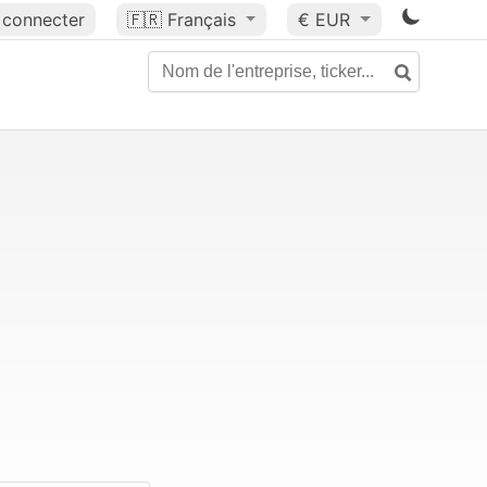
 connecter
🇫🇷
Français
€ EUR