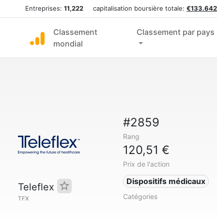
Entreprises:
11,222
capitalisation boursière totale:
€133.642
Classement
Classement par pays
mondial
#2859
Rang
120,51 €
Prix de l'action
Dispositifs médicaux
Teleflex
Catégories
TFX