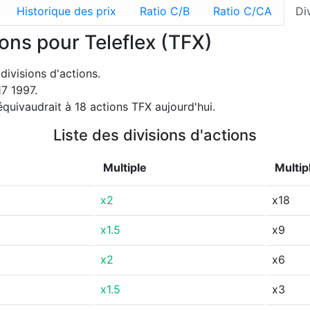
Historique des prix
Ratio C/B
Ratio C/CA
Di
ions pour Teleflex (TFX)
divisions d'actions.
17 1997.
uivaudrait à 18 actions TFX aujourd'hui.
Liste des divisions d'actions
Multiple
Multip
x2
x18
x1.5
x9
x2
x6
x1.5
x3