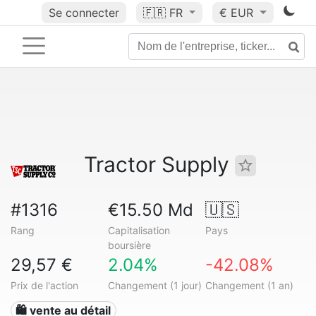
Se connecter
🇫🇷
FR
€ EUR
Tractor Supply
#1316
€15.50 Md
🇺🇸
Rang
Capitalisation
Pays
boursière
29,57 €
2.04%
-42.08%
Prix de l'action
Changement (1 jour)
Changement (1 an)
🛍️ vente au détail