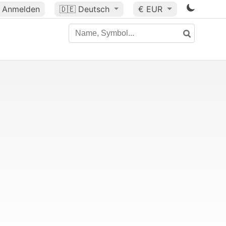
Anmelden
🇩🇪
Deutsch
€ EUR