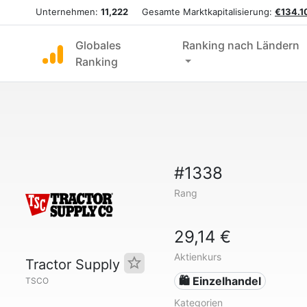
Unternehmen:
11,222
Gesamte Marktkapitalisierung:
€134.10
Globales
Ranking nach Ländern
Ranking
#1338
Rang
29,14 €
Aktienkurs
Tractor Supply
🛍️ Einzelhandel
TSCO
Kategorien