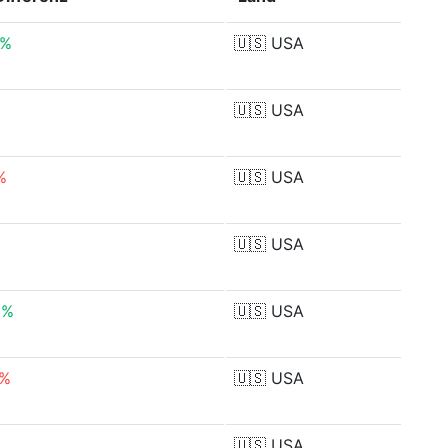
7%
🇺🇸
USA
🇺🇸
USA
%
🇺🇸
USA
🇺🇸
USA
3%
🇺🇸
USA
4%
🇺🇸
USA
%
🇺🇸
USA