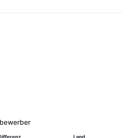
tbewerber
ifferenz
Land