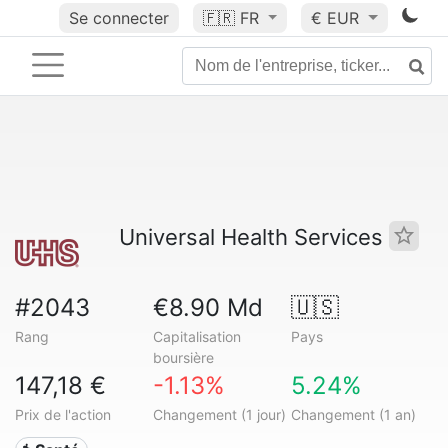
Se connecter
🇫🇷
FR
€ EUR
Universal Health Services
#2043
€8.90 Md
🇺🇸
Rang
Capitalisation
Pays
boursière
147,18 €
-1.13%
5.24%
Prix de l'action
Changement (1 jour)
Changement (1 an)