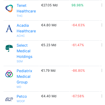
Tenet
€27.05 Md
98.98%
🇺
Healthcare
THC
Acadia
€4.80 Md
-64.63%
🇺
Healthcare
ACHC
Select
€5.23 Md
-61.47%
🇺
Medical
Holdings
SEM
Pediatrix
€1.79 Md
-86.80%
🇺
Medical
Group
MD
Petco
€4.40 Md
-67.58%
🇺
WOOF