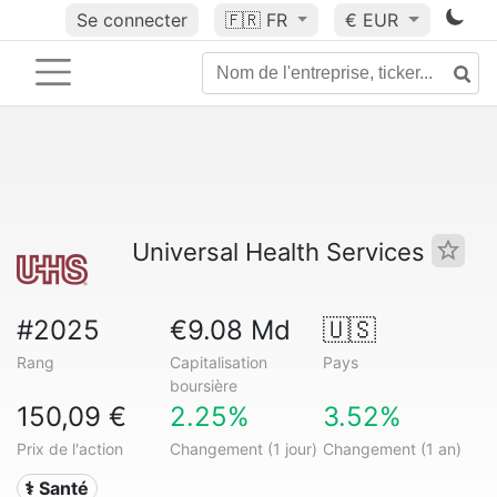
Se connecter
🇫🇷
FR
€ EUR
Universal Health Services
#2025
€9.08 Md
🇺🇸
Rang
Capitalisation
Pays
boursière
150,09 €
2.25%
3.52%
Prix de l'action
Changement (1 jour)
Changement (1 an)
⚕️ Santé