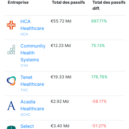
Entreprise
Total des passifs
Total des passifs
diff.
HCA
€55.72 Md
697.71%
Healthcare
HCA
Community
€12.23 Md
75.13%
Health
Systems
CYH
Tenet
€19.33 Md
176.76%
Healthcare
THC
Acadia
€2.92 Md
-58.17%
Healthcare
ACHC
Select
€3.40 Md
-51.27%