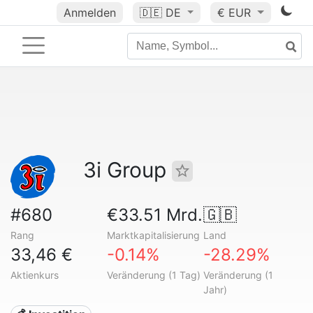
Anmelden
🇩🇪
DE
€ EUR
3i Group
#680
€33.51 Mrd.
🇬🇧
Rang
Marktkapitalisierung
Land
33,46 €
-0.14%
-28.29%
Aktienkurs
Veränderung (1 Tag)
Veränderung (1
Jahr)