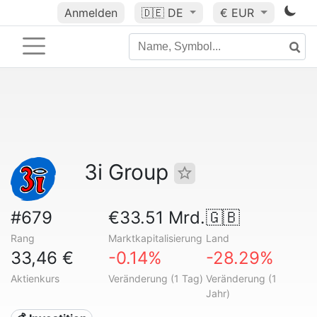
Anmelden
🇩🇪
DE
€ EUR
3i Group
#679
€33.51 Mrd.
🇬🇧
Rang
Marktkapitalisierung
Land
33,46 €
-0.14%
-28.29%
Aktienkurs
Veränderung (1 Tag)
Veränderung (1
Jahr)