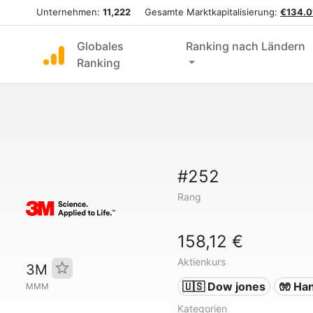
Unternehmen:
11,222
Gesamte Marktkapitalisierung:
€134.0
Globales
Ranking nach Ländern
Ranking
#252
Rang
158,12 €
Aktienkurs
3M
🇺🇸 Dow jones
🧤 Ha
MMM
Kategorien