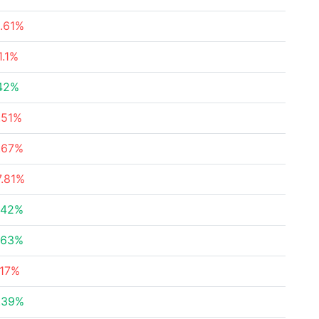
1.61%
1.1%
42%
.51%
.67%
7.81%
.42%
.63%
.17%
.39%