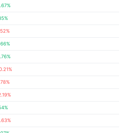
.67%
35%
.52%
.66%
.76%
0.21%
.78%
2.19%
54%
1.63%