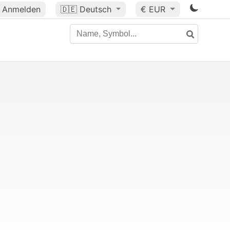
Anmelden
🇩🇪
Deutsch
€ EUR