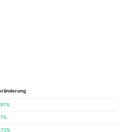
eränderung
.97%
87%
.73%