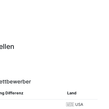
ellen
Wettbewerber
ung
Differenz
Land
🇺🇸
USA