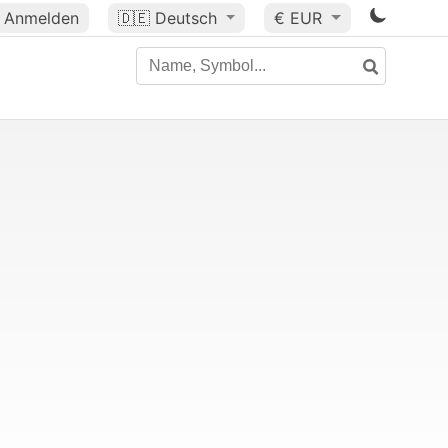
Anmelden
🇩🇪
Deutsch
€ EUR