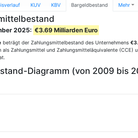
isverlauf
KUV
KBV
Bargeldbestand
Mehr
smittelbestand
mber 2025:
€3.69 Milliarden Euro
e
beträgt der Zahlungsmittelbestand des Unternehmens
€3.
ls Zahlungsmittel und Zahlungsmitteläquivalente (CCE) und 
t.
bestand-Diagramm (von 2009 bis 