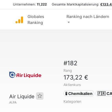
Unternehmen:
11,222
Gesamte Marktkapitalisierung:
€133.4
Globales
Ranking nach Ländern
Ranking
#182
Rang
173,22 €
Aktienkurs
🧪 Chemikalien
🇫🇷 C
Air Liquide
Kategorien
AI.PA