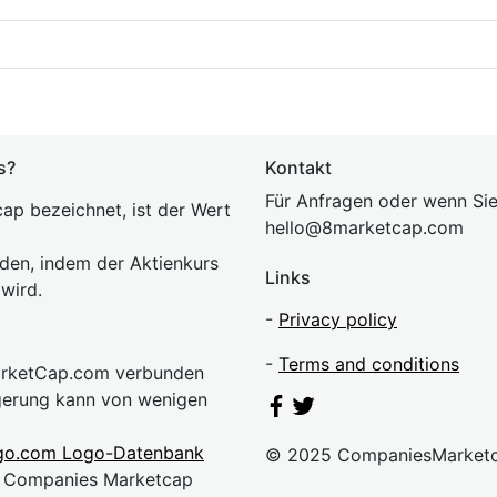
s?
Kontakt
Für Anfragen oder wenn Sie
ap bezeichnet, ist der Wert
hel
lo@8market
cap.com
rden, indem der Aktienkurs
Links
 wird.
-
Privacy policy
-
Terms and conditions
MarketCap.com verbunden
gerung kann von wenigen
go.com Logo-Datenbank
© 2025 CompaniesMarket
n. Companies Marketcap