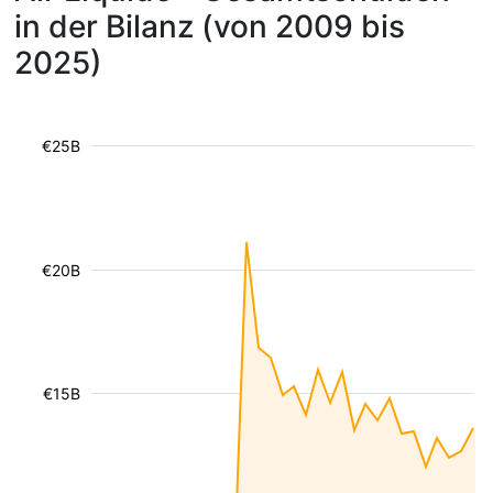
in der Bilanz (von 2009 bis
2025)
€25B
€20B
€15B