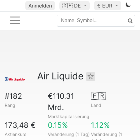
Anmelden
🇩🇪
DE
€ EUR
Air Liquide
#182
€110.31
🇫🇷
Rang
Land
Mrd.
Marktkapitalisierung
173,48 €
0.15%
1.12%
Aktienkurs
Veränderung (1 Tag)
Veränderung (1