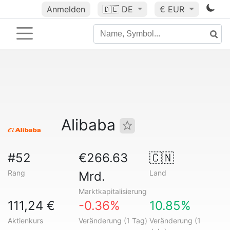
Anmelden
🇩🇪
DE
€ EUR
Alibaba
#52
€266.63
🇨🇳
Rang
Land
Mrd.
Marktkapitalisierung
111,24 €
-0.36%
10.85%
Aktienkurs
Veränderung (1 Tag)
Veränderung (1