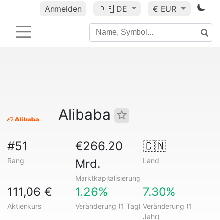
Anmelden
🇩🇪
DE
€ EUR
Alibaba
#51
€266.20
🇨🇳
Rang
Land
Mrd.
Marktkapitalisierung
111,06 €
1.26%
7.30%
Aktienkurs
Veränderung (1 Tag)
Veränderung (1
Jahr)