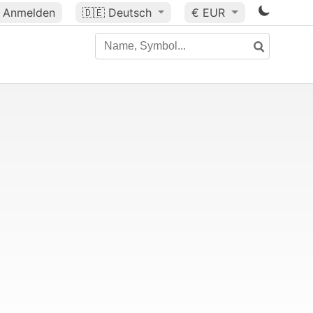
Anmelden
🇩🇪
Deutsch
€ EUR