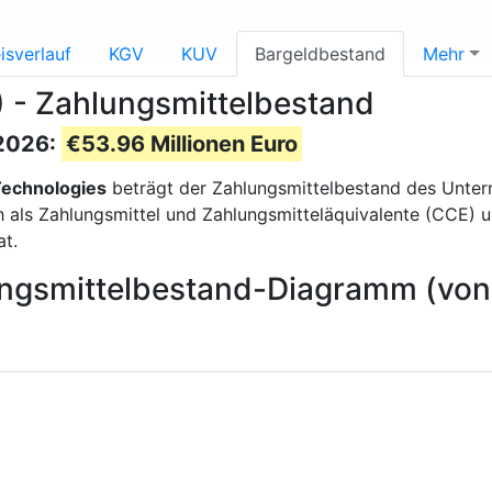
isverlauf
KGV
KUV
Bargeldbestand
Mehr
 - Zahlungsmittelbestand
 2026:
€53.96 Millionen Euro
echnologies
beträgt der Zahlungsmittelbestand des Unt
ls Zahlungsmittel und Zahlungsmitteläquivalente (CCE) und 
t.
ungsmittelbestand-Diagramm (von