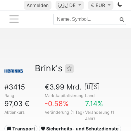
Anmelden
🇩🇪
DE
€ EUR
Brink's
#3415
€3.99 Mrd.
🇺🇸
Rang
Marktkapitalisierung
Land
97,03 €
-0.58%
7.14%
Aktienkurs
Veränderung (1 Tag)
Veränderung (1
Jahr)
🚚 Transport
🛡️ Sicherheits- und Schutzdienste