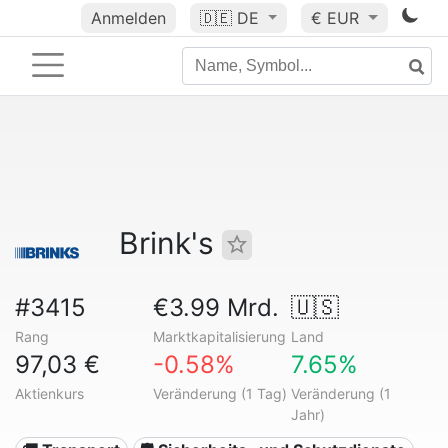
Anmelden
🇩🇪
DE
€ EUR
Brink's
#3415
€3.99 Mrd.
🇺🇸
Rang
Marktkapitalisierung
Land
97,03 €
-0.58%
7.65%
Aktienkurs
Veränderung (1 Tag)
Veränderung (1
Jahr)