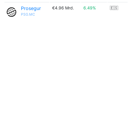
Prosegur
€4.96 Mrd.
6.49%
🇪🇸
PSG.MC