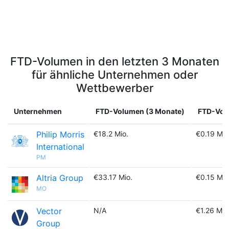
FTD-Volumen in den letzten 3 Monaten
für ähnliche Unternehmen oder
Wettbewerber
Unternehmen
FTD-Volumen (3 Monate)
FTD-Volu
Philip Morris
€18.2 Mio.
€0.19 Mrd
International
PM
Altria Group
€33.17 Mio.
€0.15 Mrd
MO
Vector
N/A
€1.26 Mio
Group