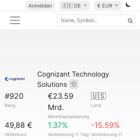
Anmelden
🇩🇪
DE
€ EUR
Cognizant Technology
Solutions
#920
€23.59
🇺🇸
Rang
Land
Mrd.
Marktkapitalisierung
49,88 €
1.37%
-15.59%
Aktienkurs
Veränderung (1 Tag)
Veränderung (1