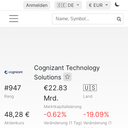
Anmelden
🇩🇪
DE
€ EUR
Cognizant Technology
Solutions
#947
€22.83
🇺🇸
Rang
Land
Mrd.
Marktkapitalisierung
48,28 €
-0.62%
-19.09%
Aktienkurs
Veränderung (1 Tag)
Veränderung (1