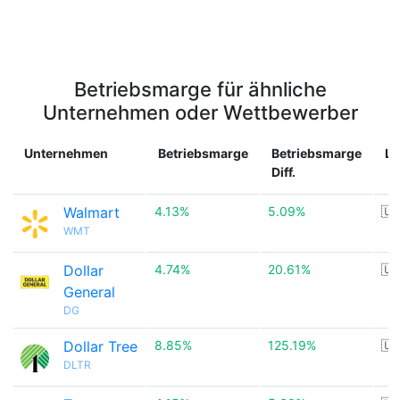
Betriebsmarge für ähnliche
Unternehmen oder Wettbewerber
Unternehmen
Betriebsmarge
Betriebsmarge
La
Diff.
Walmart
4.13%
5.09%
🇺
WMT
Dollar
4.74%
20.61%
🇺
General
DG
Dollar Tree
8.85%
125.19%
🇺
DLTR