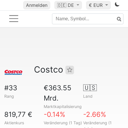
Anmelden
🇩🇪
DE
€ EUR
Costco
#33
€363.55
🇺🇸
Rang
Land
Mrd.
Marktkapitalisierung
819,77 €
-0.14%
-2.66%
Aktienkurs
Veränderung (1 Tag)
Veränderung (1