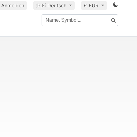
Anmelden
🇩🇪
Deutsch
€ EUR