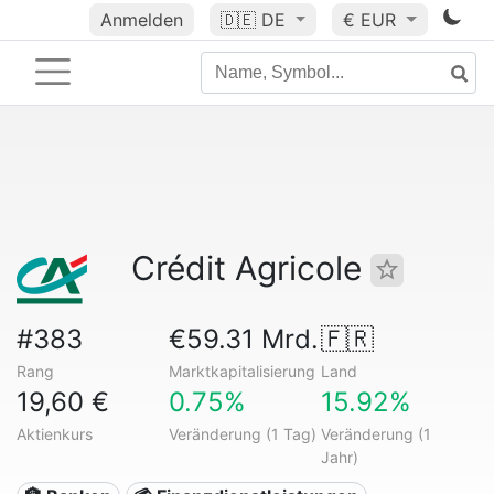
Anmelden
🇩🇪
DE
€ EUR
Crédit Agricole
#383
€59.31 Mrd.
🇫🇷
Rang
Marktkapitalisierung
Land
19,60 €
0.75%
15.92%
Aktienkurs
Veränderung (1 Tag)
Veränderung (1
Jahr)