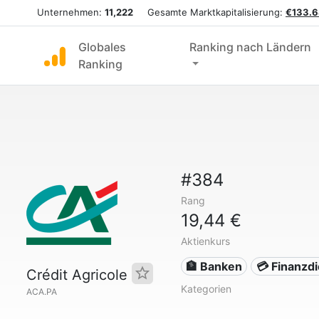
Unternehmen:
11,222
Gesamte Marktkapitalisierung:
€133.6
Globales
Ranking nach Ländern
Ranking
#384
Rang
19,44 €
Aktienkurs
🏦 Banken
💳 Finanzd
Crédit Agricole
Kategorien
ACA.PA