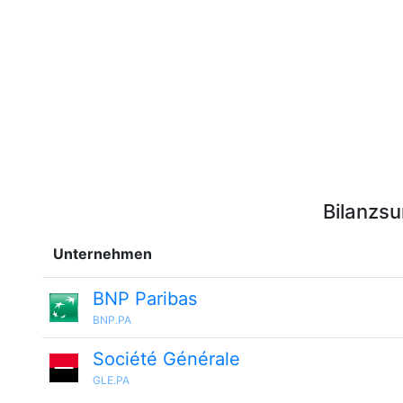
Bilanzs
Unternehmen
BNP Paribas
BNP.PA
Société Générale
GLE.PA