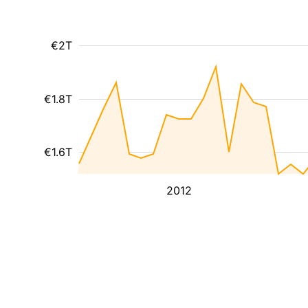
€2T
€1.8T
€1.6T
2012