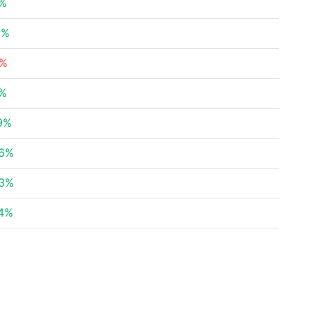
6%
2%
8%
9%
19%
76%
73%
74%