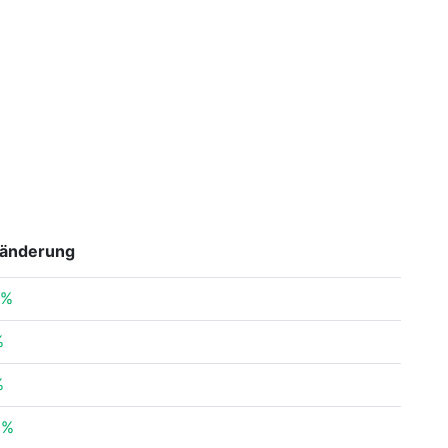
änderung
9%
%
%
9%