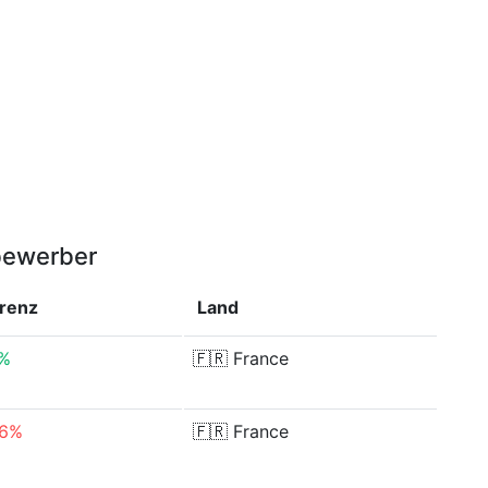
bewerber
erenz
Land
3%
🇫🇷
France
66%
🇫🇷
France