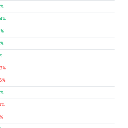
6%
94%
2%
9%
9%
33%
76%
2%
14%
1%