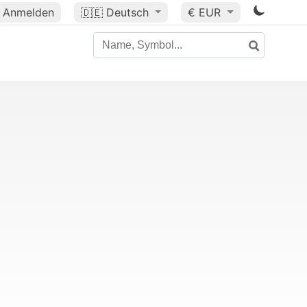
Anmelden
🇩🇪
Deutsch
€ EUR