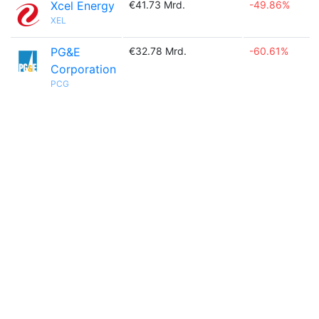
Xcel Energy
€41.73 Mrd.
-49.86%
XEL
PG&E
€32.78 Mrd.
-60.61%
Corporation
PCG