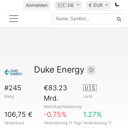
Anmelden
🇩🇪
DE
€ EUR
Duke Energy
#245
€83.23
🇺🇸
Rang
Land
Mrd.
Marktkapitalisierung
106,75 €
-0.75%
1.27%
Aktienkurs
Veränderung (1 Tag)
Veränderung (1