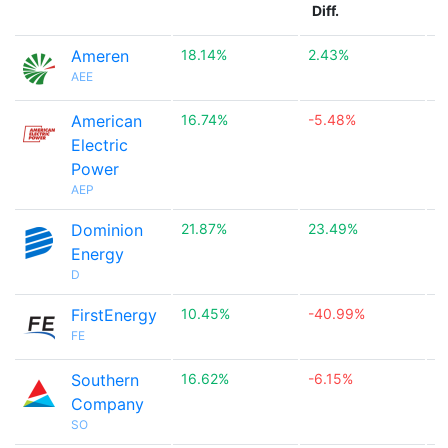
Diff.
Ameren
18.14%
2.43%

AEE
American
16.74%
-5.48%

Electric
Power
AEP
Dominion
21.87%
23.49%

Energy
D
FirstEnergy
10.45%
-40.99%

FE
Southern
16.62%
-6.15%

Company
SO