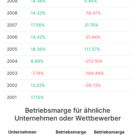
2009
14.38%
0.45%
2008
14.32%
-18.47%
2007
17.56%
21.76%
2006
14.42%
-21.44%
2005
18.36%
111.37%
2004
8.69%
-212.16%
2003
-7.74%
-164.44%
2002
12.02%
-29.72%
2001
17.10%
Betriebsmarge für ähnliche
Unternehmen oder Wettbewerber
Unternehmen
Betriebsmarge
Betriebsmarge
L