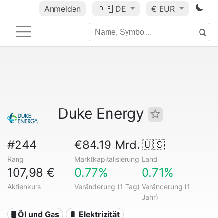
Anmelden
🇩🇪
DE
€ EUR
Duke Energy
#244
€84.19 Mrd.
🇺🇸
Rang
Marktkapitalisierung
Land
107,98 €
0.77%
0.71%
Aktienkurs
Veränderung (1 Tag)
Veränderung (1
Jahr)
🛢 Öl und Gas
🔋 Elektrizität