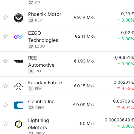
27
GP
Phoenix Motor
0,20 €
€
9.14 Mio.
0.00%
28
PEV
EZGO
0,92 €
€
2.11 Mio.
6.00%
Technologies
29
EZGO
REE
0,06651 €
€
1.93 Mio.
0.00%
Automotive
30
REE
Faraday Future
0,06201 €
€
0.15 Mio.
9.58%
31
FFAI
Cenntro Inc.
0,06703 €
€
0.09 Mio.
9.04%
32
CENN
Lightning
0,00008649 €
€
0 Mio.
0.00%
eMotors
33
ZEVY