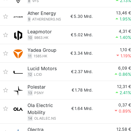
2.13%
8
VFS
Ather Energy
13,46 €
€
5.30 Mrd.
1.95%
9
ATHERENERG.NS
Leapmotor
4,31 €
€
5.02 Mrd.
1.40%
10
9863.HK
Yadea Group
1,10 €
€
3.34 Mrd.
1.19%
11
1585.HK
Lucid Motors
6,09 €
€
2.37 Mrd.
0.86%
12
LCID
Polestar
12,31 €
€
1.78 Mrd.
2.41%
13
PSNY
Ola Electric
0,37 €
€
1.64 Mrd.
0.89%
Mobility
14
OLAELEC.NS
Olectra
12,58 €