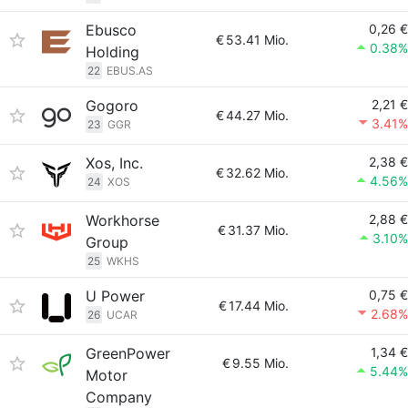
Ebusco
0,26 €
€
53.41 Mio.
0.38%
Holding
22
EBUS.AS
Gogoro
2,21 €
€
44.27 Mio.
3.41%
23
GGR
Xos, Inc.
2,38 €
€
32.62 Mio.
4.56%
24
XOS
Workhorse
2,88 €
€
31.37 Mio.
3.10%
Group
25
WKHS
U Power
0,75 €
€
17.44 Mio.
2.68%
26
UCAR
GreenPower
1,34 €
€
9.55 Mio.
5.44%
Motor
Company