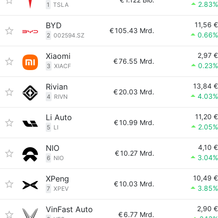
2.83%
1
TSLA
BYD
11,56 €
€
105.43 Mrd.
0.66%
2
002594.SZ
Xiaomi
2,97 €
€
76.55 Mrd.
0.23%
3
XIACF
Rivian
13,84 €
€
20.03 Mrd.
4.03%
4
RIVN
Li Auto
11,20 €
€
10.99 Mrd.
2.05%
5
LI
NIO
4,10 €
€
10.27 Mrd.
3.04%
6
NIO
XPeng
10,49 €
€
10.03 Mrd.
3.85%
7
XPEV
VinFast Auto
2,90 €
€
6.77 Mrd.