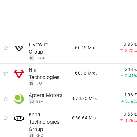
LiveWire
0,93 €
€
0.19 Mrd.
2.70%
Group
18
LVWR
Niu
2,13 €
€
0.16 Mrd.
0.41%
Technologies
19
NIU
Aptera Motors
1,93 €
€
76.25 Mio.
5.19%
20
SEV
Kandi
0,56 €
€
56.64 Mio.
6.79%
Technologies
Group
21
KNDI