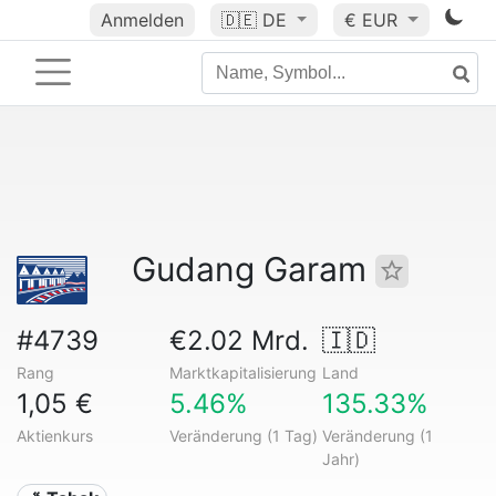
Anmelden
🇩🇪
DE
€ EUR
Gudang Garam
#4739
€2.02 Mrd.
🇮🇩
Rang
Marktkapitalisierung
Land
1,05 €
5.46%
135.33%
Aktienkurs
Veränderung (1 Tag)
Veränderung (1
Jahr)