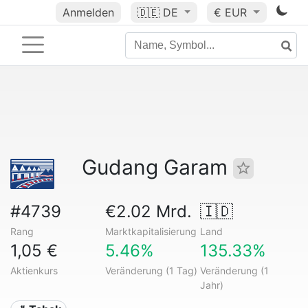
Anmelden
🇩🇪
DE
€ EUR
Gudang Garam
#4739
€2.02 Mrd.
🇮🇩
Rang
Marktkapitalisierung
Land
1,05 €
5.46%
135.33%
Aktienkurs
Veränderung (1 Tag)
Veränderung (1
Jahr)