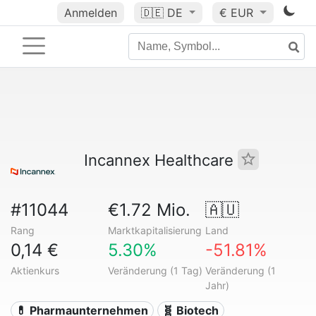
Anmelden
🇩🇪
DE
€ EUR
Incannex Healthcare
#11044
€1.72 Mio.
🇦🇺
Rang
Marktkapitalisierung
Land
0,14 €
5.30%
-51.81%
Aktienkurs
Veränderung (1 Tag)
Veränderung (1
Jahr)
💊 Pharmaunternehmen
🧬 Biotech