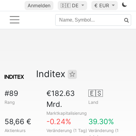
Anmelden
🇩🇪
DE
€ EUR
Inditex
#89
€182.63
🇪🇸
Rang
Land
Mrd.
Marktkapitalisierung
58,66 €
-0.24%
39.30%
Aktienkurs
Veränderung (1 Tag)
Veränderung (1