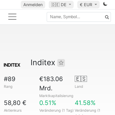
Anmelden
🇩🇪
DE
€ EUR
Inditex
#89
€183.06
🇪🇸
Rang
Land
Mrd.
Marktkapitalisierung
58,80 €
0.51%
41.58%
Aktienkurs
Veränderung (1 Tag)
Veränderung (1