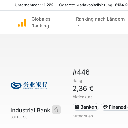
Unternehmen:
11,222
Gesamte Marktkapitalisierung:
€134.2
Globales
Ranking nach Ländern
Ranking
#446
Rang
2,36 €
Aktienkurs
🏦 Banken
💳 Finanzd
Industrial Bank
Kategorien
601166.SS