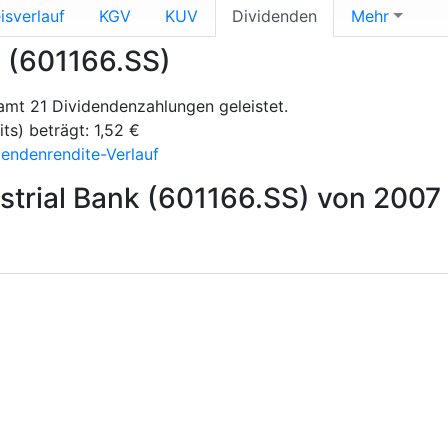
isverlauf
KGV
KUV
Dividenden
Mehr
k (601166.SS)
samt 21 Dividendenzahlungen geleistet.
ts) beträgt: 1,52 €
dendenrendite-Verlauf
strial Bank (601166.SS) von 2007