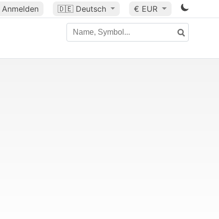
Anmelden
🇩🇪
Deutsch
€ EUR