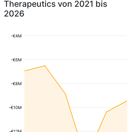
Therapeutics von 2021 bis
2026
-€4M
-€6M
-€8M
-€10M
-€12M