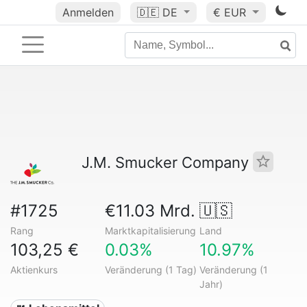
Anmelden
🇩🇪
DE
€ EUR
J.M. Smucker Company
#1725
€11.03 Mrd.
🇺🇸
Rang
Marktkapitalisierung
Land
103,25 €
0.03%
10.97%
Aktienkurs
Veränderung (1 Tag)
Veränderung (1
Jahr)