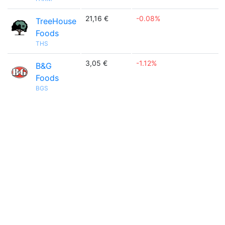
21,16 €
-0.08%
TreeHouse
Foods
THS
3,05 €
-1.12%
B&G
Foods
BGS