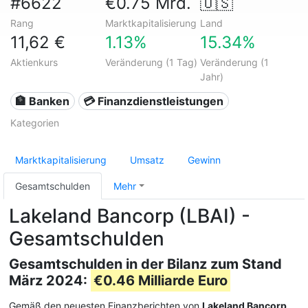
#6622
€0.75 Mrd.
🇺🇸
Rang
Marktkapitalisierung
Land
11,62 €
1.13%
15.34%
Aktienkurs
Veränderung (1 Tag)
Veränderung (1
Jahr)
🏦 Banken
💳 Finanzdienstleistungen
Kategorien
Marktkapitalisierung
Umsatz
Gewinn
Gesamtschulden
Mehr
Lakeland Bancorp (LBAI) -
Gesamtschulden
Gesamtschulden in der Bilanz zum Stand
März 2024:
€0.46 Milliarde Euro
Gemäß den neuesten Finanzberichten von
Lakeland Bancorp