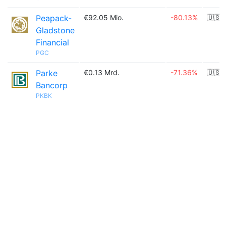
Peapack-
€92.05 Mio.
-80.13%
🇺🇸
Gladstone
Financial
PGC
Parke
€0.13 Mrd.
-71.36%
🇺🇸
Bancorp
PKBK