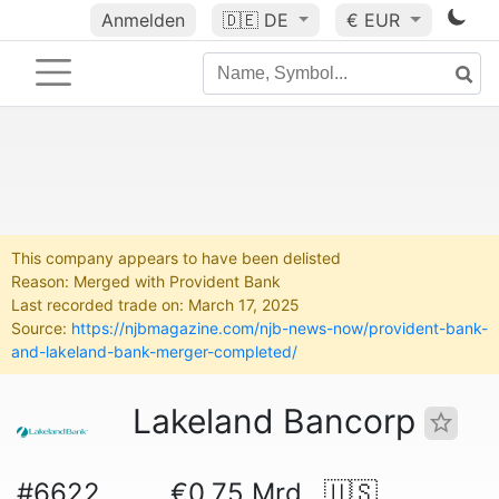
Anmelden
🇩🇪
DE
€ EUR
This company appears to have been delisted
Reason: Merged with Provident Bank
Last recorded trade on: March 17, 2025
Source:
https://njbmagazine.com/njb-news-now/provident-bank-
and-lakeland-bank-merger-completed/
Lakeland Bancorp
#6622
€0.75 Mrd.
🇺🇸