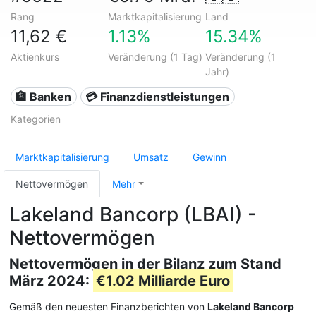
Rang
Marktkapitalisierung
Land
11,62 €
1.13%
15.34%
Aktienkurs
Veränderung (1 Tag)
Veränderung (1
Jahr)
🏦 Banken
💳 Finanzdienstleistungen
Kategorien
Marktkapitalisierung
Umsatz
Gewinn
Nettovermögen
Mehr
Lakeland Bancorp (LBAI) -
Nettovermögen
Nettovermögen in der Bilanz zum Stand
März 2024:
€1.02 Milliarde Euro
Gemäß den neuesten Finanzberichten von
Lakeland Bancorp