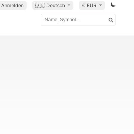
Anmelden
🇩🇪
Deutsch
€ EUR