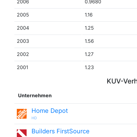
2006
0.9680
2005
1.16
2004
1.25
2003
1.56
2002
1.27
2001
1.23
KUV-Verh
Unternehmen
Home Depot
HD
Builders FirstSource