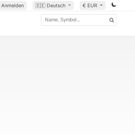
Anmelden
🇩🇪
Deutsch
€ EUR