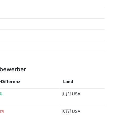
tbewerber
Differenz
Land
4%
🇺🇸
USA
3%
🇺🇸
USA