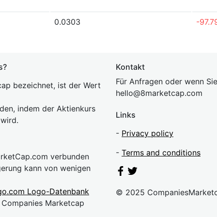
0.0303
-97.7
s?
Kontakt
Für Anfragen oder wenn Sie
ap bezeichnet, ist der Wert
hel
lo@8market
cap.com
rden, indem der Aktienkurs
Links
 wird.
-
Privacy policy
-
Terms and conditions
MarketCap.com verbunden
gerung kann von wenigen
go.com Logo-Datenbank
© 2025 CompaniesMarket
n. Companies Marketcap